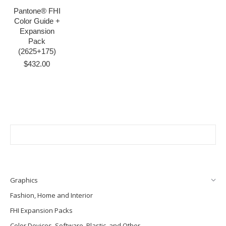
Pantone® FHI
Color Guide +
Expansion
Pack
(2625+175)
$
432.00
Graphics
Fashion, Home and Interior
FHI Expansion Packs
Color Devices, Software, Plastic, and Other