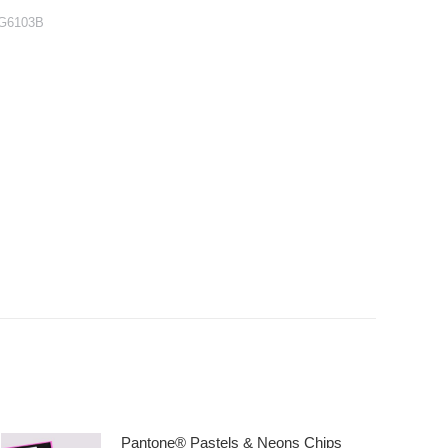
G6103B
Pantone® Pastels & Neons Chips