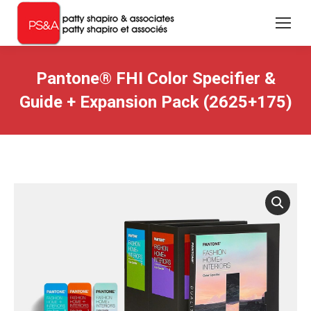
Pantone® FHI Color Specifier &
Guide + Expansion Pack (2625+175)