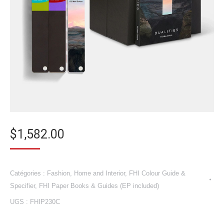
$
1,582.00
Catégories :
Fashion, Home and Interior
,
FHI Colour Guide &
Specifier
,
FHI Paper Books & Guides (EP included)
UGS :
FHIP230C