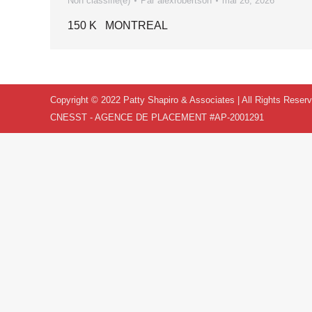
Non classifié(e)
Par
alexrobertson
mai 26, 2026
150 K MONTREAL
Copyright © 2022 Patty Shapiro & Associates | All Rights Reser
CNESST - AGENCE DE PLACEMENT #AP-2001291